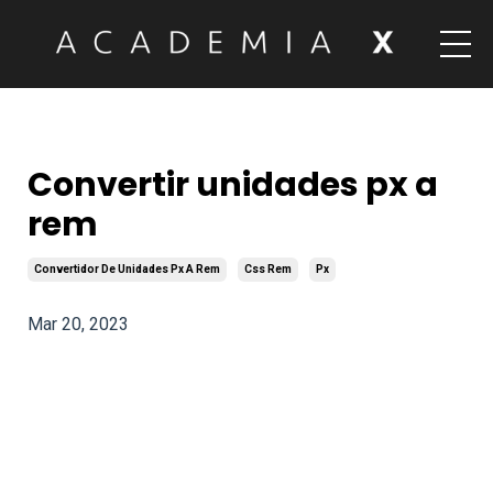
Convertir unidades px a
rem
Convertidor De Unidades Px A Rem
Css Rem
Px
Mar 20, 2023