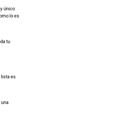
 y único
como lo es
da tu
lista es
n una