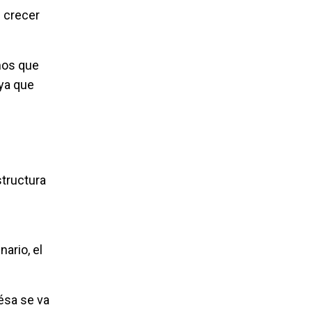
e crecer
mos que
 ya que
structura
ario, el
ésa se va