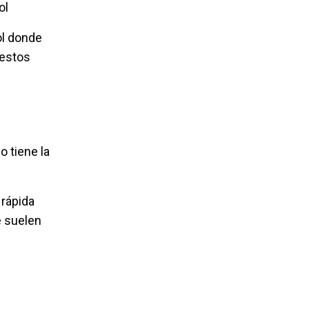
ol
ol donde
 estos
o tiene la
 rápida
e suelen