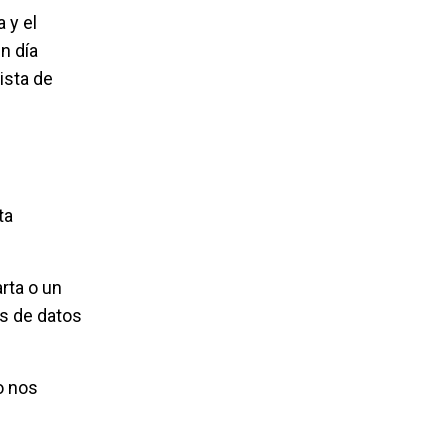
 y el
n día
ista de
ta
rta o un
es de datos
o nos