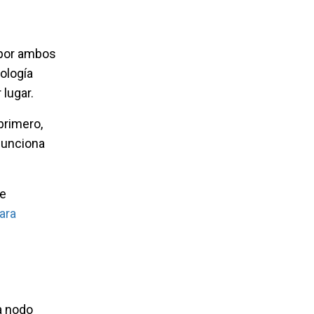
a por ambos
dología
 lugar.
primero,
 funciona
de
ara
a nodo