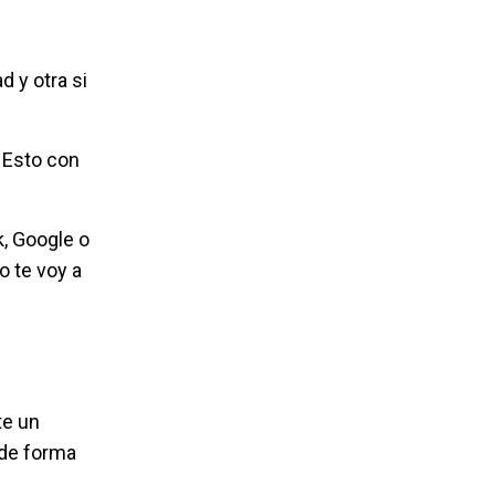
d y otra si
 Esto con
, Google o
o te voy a
te un
 de forma